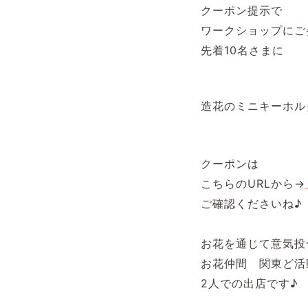
クーポン提示で
ワークショップにご
先着10名さまに
造花のミニキーホル
⁡
クーポンは
こちらのURLから→
ご確認くださいね♪
⁡
お花を通じて意気投
お花仲間 関東ど活
2人での出店です♪
⁡