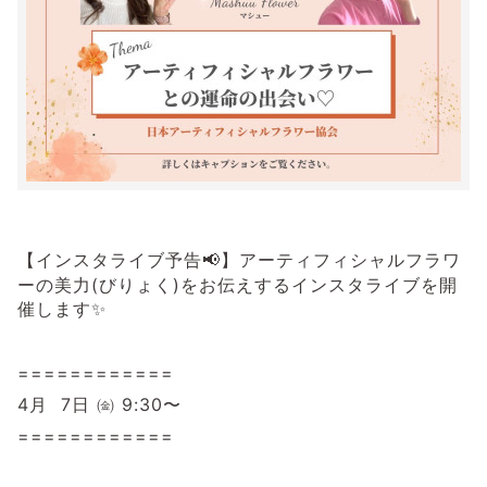
【インスタライブ予告
】アーティフィシャルフラワ
📢
ーの美力
(
びりょく
)
をお伝えするインスタライブを開
催します
✨
============
4
月
7
日 ㈮
9:30
〜
============