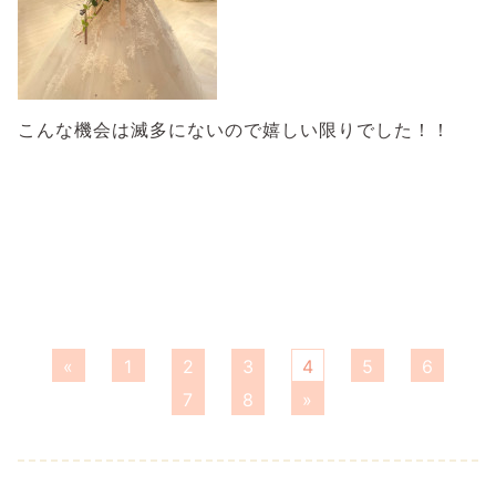
こんな機会は滅多にないので嬉しい限りでした！！
«
1
2
3
4
5
6
7
8
»