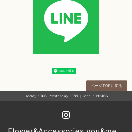
ページTOPに戻る
Today :
166
| Yesterday :
187
| Total :
196166
Flower&Accessories you&me