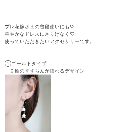
⁡
プレ花嫁さまの普段使いにも♡⁡
華やかなドレスにさりげなく♡⁡
使っていただきたいアクセサリーです。⁡
⁡
⁡
①ゴールドタイプ⁡
２輪のすずらんが揺れるデザイン⁡