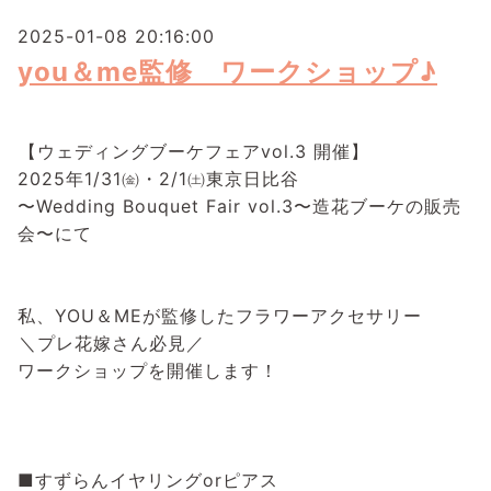
2025-01-08 20:16:00
you＆me監修 ワークショップ♪
⁡
【ウェディングブーケフェアvol.3 開催】
2025年1/31㈮・2/1㈯東京日比谷
〜Wedding Bouquet Fair vol.3〜造花ブーケの販売
会〜にて
私、YOU＆MEが監修したフラワーアクセサリー
⁡
＼プレ花嫁さん必見／⁡
ワークショップを開催します！⁡
⁡
■すずらんイヤリングorピアス