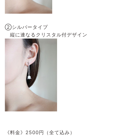
⁡
②シルバータイプ⁡
縦に連なるクリスタル付デザイン⁡
⁡
《料金》2500円（全て込み）⁡