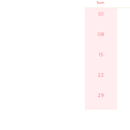
Sun.
01
08
15
22
29